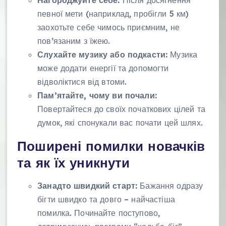
Нагороджуйте себе:
Після досягнення
певної мети (наприклад, пробігли 5 км)
заохотьте себе чимось приємним, не
пов’язаним з їжею.
Слухайте музику або подкасти:
Музика
може додати енергії та допомогти
відволіктися від втоми.
Пам’ятайте, чому ви почали:
Повертайтеся до своїх початкових цілей та
думок, які спонукали вас почати цей шлях.
Поширені помилки новачків
та як їх уникнути
Занадто швидкий старт:
Бажання одразу
бігти швидко та довго – найчастіша
помилка. Починайте поступово,