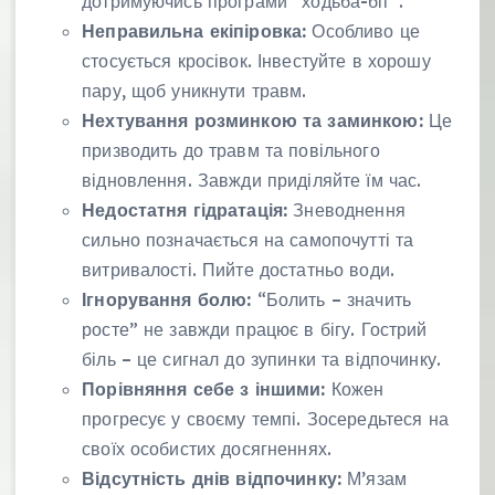
дотримуючись програми “ходьба-біг”.
Неправильна екіпіровка:
Особливо це
стосується кросівок. Інвестуйте в хорошу
пару, щоб уникнути травм.
Нехтування розминкою та заминкою:
Це
призводить до травм та повільного
відновлення. Завжди приділяйте їм час.
Недостатня гідратація:
Зневоднення
сильно позначається на самопочутті та
витривалості. Пийте достатньо води.
Ігнорування болю:
“Болить – значить
росте” не завжди працює в бігу. Гострий
біль – це сигнал до зупинки та відпочинку.
Порівняння себе з іншими:
Кожен
прогресує у своєму темпі. Зосередьтеся на
своїх особистих досягненнях.
Відсутність днів відпочинку:
М’язам