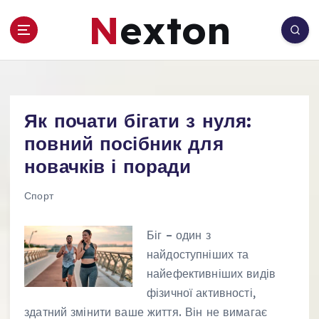
П
Nexton
е
р
е
й
т
и
Як почати бігати з нуля:
д
о
повний посібник для
в
новачків і поради
м
і
Спорт
с
т
Біг – один з
у
найдоступніших та
найефективніших видів
фізичної активності,
здатний змінити ваше життя. Він не вимагає