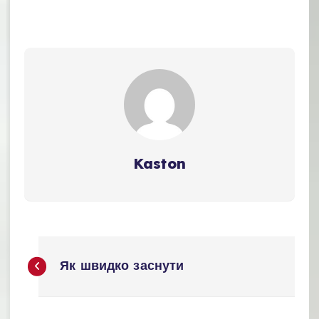
Kaston
Н
Як швидко заснути
а
в