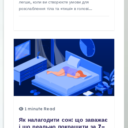
і
легше, коли ви створюєте умови для
розслаблення тіла та «тиші» в голові.…
в
1 minute Read
Як налагодити сон: що заважає
і що реально покращити за 7–