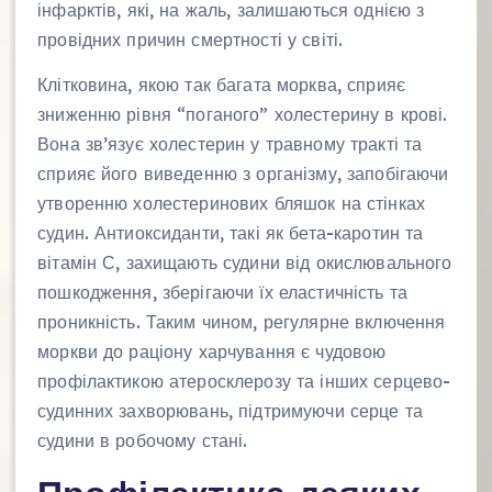
інфарктів, які, на жаль, залишаються однією з
провідних причин смертності у світі.
Клітковина, якою так багата морква, сприяє
зниженню рівня “поганого” холестерину в крові.
Вона зв’язує холестерин у травному тракті та
сприяє його виведенню з організму, запобігаючи
утворенню холестеринових бляшок на стінках
судин. Антиоксиданти, такі як бета-каротин та
вітамін С, захищають судини від окислювального
пошкодження, зберігаючи їх еластичність та
проникність. Таким чином, регулярне включення
моркви до раціону харчування є чудовою
профілактикою атеросклерозу та інших серцево-
судинних захворювань, підтримуючи серце та
судини в робочому стані.