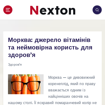
П
Nexton
е
р
е
й
т
и
Морква: джерело вітамінів
д
о
та неймовірна користь для
в
здоров’я
м
і
Здоров'я
с
т
Морква — це дивовижний
у
коренеплід, який по праву
вважається одним із
найцінніших овочів на
нашому столі. Її яскравий помаранчевий колір не