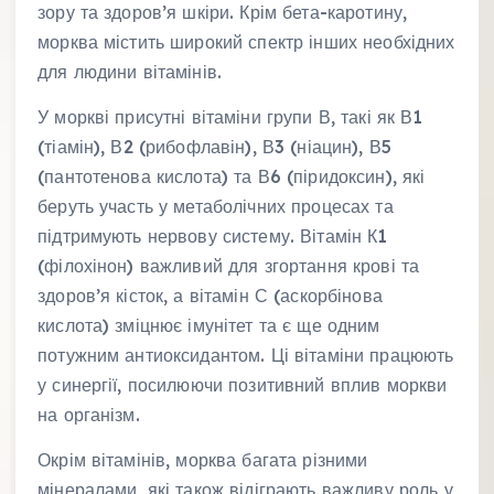
зору та здоров’я шкіри. Крім бета-каротину,
морква містить широкий спектр інших необхідних
для людини вітамінів.
У моркві присутні вітаміни групи В, такі як В1
(тіамін), В2 (рибофлавін), В3 (ніацин), В5
(пантотенова кислота) та В6 (піридоксин), які
беруть участь у метаболічних процесах та
підтримують нервову систему. Вітамін К1
(філохінон) важливий для згортання крові та
здоров’я кісток, а вітамін С (аскорбінова
кислота) зміцнює імунітет та є ще одним
потужним антиоксидантом. Ці вітаміни працюють
у синергії, посилюючи позитивний вплив моркви
на організм.
Окрім вітамінів, морква багата різними
мінералами, які також відіграють важливу роль у