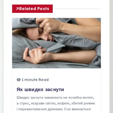
і
Related Posts
г
а
ц
і
я
з
а
1 minute Read
п
Як швидко заснути
и
Швидко заснути заважають не «слабка воля»,
а стрес, яскраве світло, кофеїн, збитий режим
с
і перевантаження думками. Сон вмикається