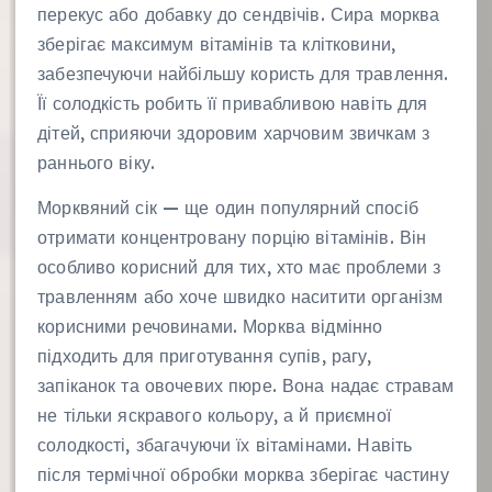
перекус або добавку до сендвічів. Сира морква
зберігає максимум вітамінів та клітковини,
забезпечуючи найбільшу користь для травлення.
Її солодкість робить її привабливою навіть для
дітей, сприяючи здоровим харчовим звичкам з
раннього віку.
Морквяний сік — ще один популярний спосіб
отримати концентровану порцію вітамінів. Він
особливо корисний для тих, хто має проблеми з
травленням або хоче швидко наситити організм
корисними речовинами. Морква відмінно
підходить для приготування супів, рагу,
запіканок та овочевих пюре. Вона надає стравам
не тільки яскравого кольору, а й приємної
солодкості, збагачуючи їх вітамінами. Навіть
після термічної обробки морква зберігає частину