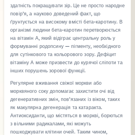
здатність покращувати зір. Це не просто народне
повір’я, а науково доведений факт, що
ґрунтується на високому вмісті бета-каротину. В
організмі людини бета-каротин перетворюється
на вітамін А, який відіграє центральну роль у
формуванні родопсину — пігменту, необхідного
для сутінкового та кольорового зору. Дефіцит
вітаміну А може призвести до курячої сліпоти та
інших порушень зорової функції.
Регулярне вживання свіжої моркви або
морквяного соку допомагає захистити очі від
дегенеративних змін, пов’язаних із віком, таких
як макулярна дегенерація та катаракта.
Антиоксиданти, що містяться в моркві, борються
з вільними радикалами, які можуть
пошкоджувати клітини очей. Таким чином,