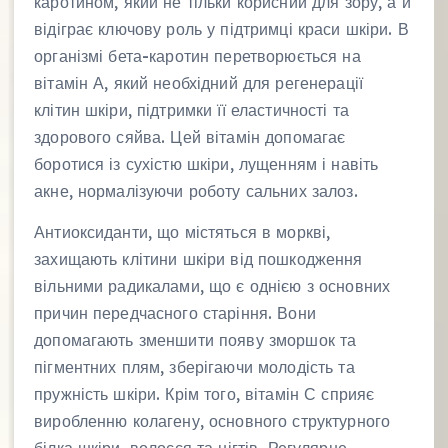
каротином, який не тільки корисний для зору, а й
відіграє ключову роль у підтримці краси шкіри. В
організмі бета-каротин перетворюється на
вітамін А, який необхідний для регенерації
клітин шкіри, підтримки її еластичності та
здорового сяйва. Цей вітамін допомагає
боротися із сухістю шкіри, лущенням і навіть
акне, нормалізуючи роботу сальних залоз.
Антиоксиданти, що містяться в моркві,
захищають клітини шкіри від пошкодження
вільними радикалами, що є однією з основних
причин передчасного старіння. Вони
допомагають зменшити появу зморшок та
пігментних плям, зберігаючи молодість та
пружність шкіри. Крім того, вітамін С сприяє
виробленню колагену, основного структурного
білка шкіри, волосся та нігтів. Регулярне