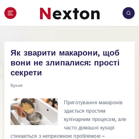
П
Nexton
е
р
е
й
т
и
Як зварити макарони, щоб
д
о
вони не злипалися: прості
в
секрети
м
і
Кухня
с
т
Приготування макаронів
у
здається простим
кулінарним процесом, але
часто домашні кухарі
стикаються з неприємною проблемою –