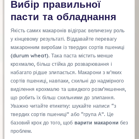
Вибір правильної
пасти та обладнання
Якість самих макаронів відіграє величезну роль
у кінцевому результаті. Віддавайте перевагу
макаронним виробам із твердих сортів пшениці
(durum wheat). Така паста містить менше
крохмалю, більш стійка до розварювання і
набагато рідше злипається. Макарони з м’яких
сортів пшениці, навпаки, схильні до надмірного
виділення крохмалю та швидкого розм’якшення,
що робить їх більш схильними до злипання.
Уважно читайте етикетку: шукайте написи “з
твердих сортів пшениці” або “група А”. Це
базовий крок до того, щоб
варити макарони
без
проблем.