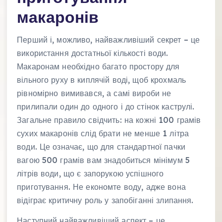
макаронів
Перший і, можливо, найважливіший секрет – це
використання достатньої кількості води.
Макаронам необхідно багато простору для
вільного руху в киплячій воді, щоб крохмаль
рівномірно вимивався, а самі вироби не
прилипали один до одного і до стінок каструлі.
Загальне правило свідчить: на кожні 100 грамів
сухих макаронів слід брати не менше 1 літра
води. Це означає, що для стандартної пачки
вагою 500 грамів вам знадобиться мінімум 5
літрів води, що є запорукою успішного
приготування. Не економте воду, адже вона
відіграє критичну роль у запобіганні злипання.
Наступний найважливіший аспект – це