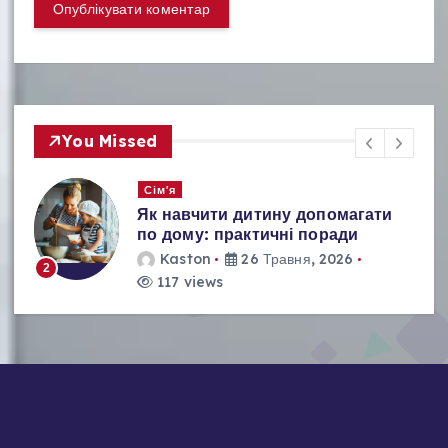
You Missed
Кухня
Як зберігати спеції: секрети
збереження аромату та свіжості
Kaston
26 Травня, 2026
3
112 views