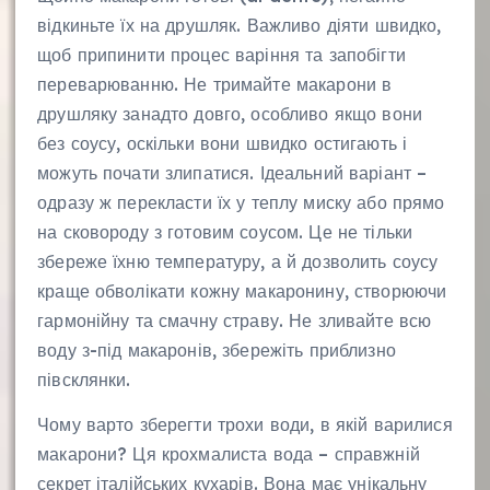
відкиньте їх на друшляк. Важливо діяти швидко,
щоб припинити процес варіння та запобігти
переварюванню. Не тримайте макарони в
друшляку занадто довго, особливо якщо вони
без соусу, оскільки вони швидко остигають і
можуть почати злипатися. Ідеальний варіант –
одразу ж перекласти їх у теплу миску або прямо
на сковороду з готовим соусом. Це не тільки
збереже їхню температуру, а й дозволить соусу
краще обволікати кожну макаронину, створюючи
гармонійну та смачну страву. Не зливайте всю
воду з-під макаронів, збережіть приблизно
півсклянки.
Чому варто зберегти трохи води, в якій варилися
макарони? Ця крохмалиста вода – справжній
секрет італійських кухарів. Вона має унікальну