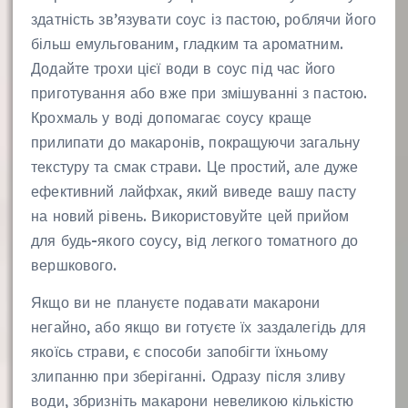
здатність зв’язувати соус із пастою, роблячи його
більш емульгованим, гладким та ароматним.
Додайте трохи цієї води в соус під час його
приготування або вже при змішуванні з пастою.
Крохмаль у воді допомагає соусу краще
прилипати до макаронів, покращуючи загальну
текстуру та смак страви. Це простий, але дуже
ефективний лайфхак, який виведе вашу пасту
на новий рівень. Використовуйте цей прийом
для будь-якого соусу, від легкого томатного до
вершкового.
Якщо ви не плануєте подавати макарони
негайно, або якщо ви готуєте їх заздалегідь для
якоїсь страви, є способи запобігти їхньому
злипанню при зберіганні. Одразу після зливу
води, збризніть макарони невеликою кількістю