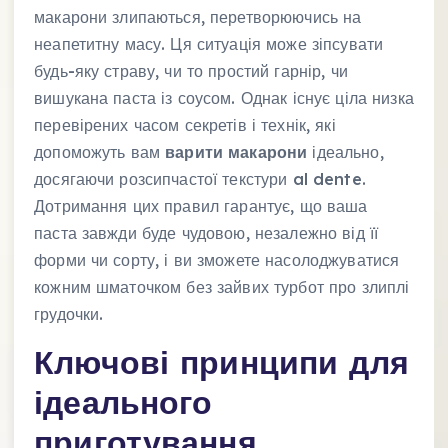
макарони злипаються, перетворюючись на
неапетитну масу. Ця ситуація може зіпсувати
будь-яку страву, чи то простий гарнір, чи
вишукана паста із соусом. Однак існує ціла низка
перевірених часом секретів і технік, які
допоможуть вам
варити макарони
ідеально,
досягаючи розсипчастої текстури al dente.
Дотримання цих правил гарантує, що ваша
паста завжди буде чудовою, незалежно від її
форми чи сорту, і ви зможете насолоджуватися
кожним шматочком без зайвих турбот про злиплі
грудочки.
Ключові принципи для
ідеального
приготування