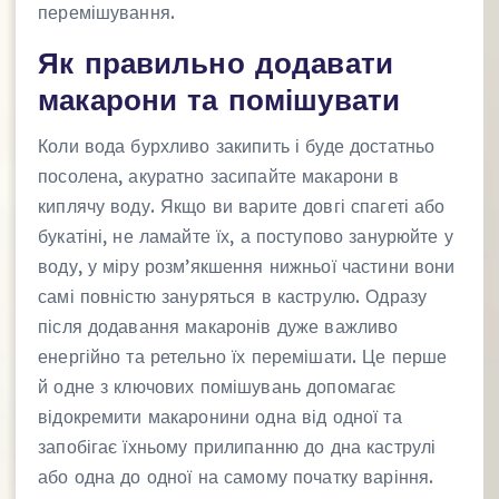
перемішування.
Як правильно додавати
макарони та помішувати
Коли вода бурхливо закипить і буде достатньо
посолена, акуратно засипайте макарони в
киплячу воду. Якщо ви варите довгі спагеті або
букатіні, не ламайте їх, а поступово занурюйте у
воду, у міру розм’якшення нижньої частини вони
самі повністю зануряться в каструлю. Одразу
після додавання макаронів дуже важливо
енергійно та ретельно їх перемішати. Це перше
й одне з ключових помішувань допомагає
відокремити макаронини одна від одної та
запобігає їхньому прилипанню до дна каструлі
або одна до одної на самому початку варіння.