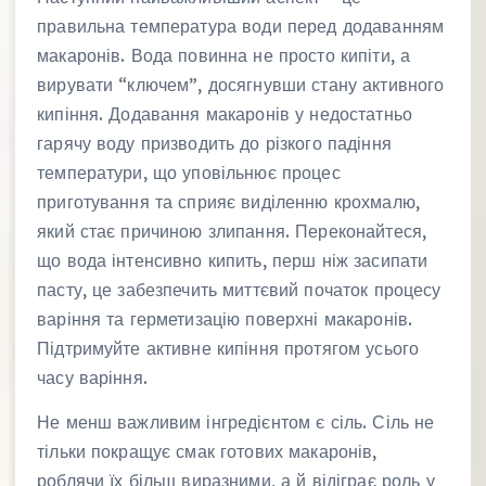
правильна температура води перед додаванням
макаронів. Вода повинна не просто кипіти, а
вирувати “ключем”, досягнувши стану активного
кипіння. Додавання макаронів у недостатньо
гарячу воду призводить до різкого падіння
температури, що уповільнює процес
приготування та сприяє виділенню крохмалю,
який стає причиною злипання. Переконайтеся,
що вода інтенсивно кипить, перш ніж засипати
пасту, це забезпечить миттєвий початок процесу
варіння та герметизацію поверхні макаронів.
Підтримуйте активне кипіння протягом усього
часу варіння.
Не менш важливим інгредієнтом є сіль. Сіль не
тільки покращує смак готових макаронів,
роблячи їх більш виразними, а й відіграє роль у