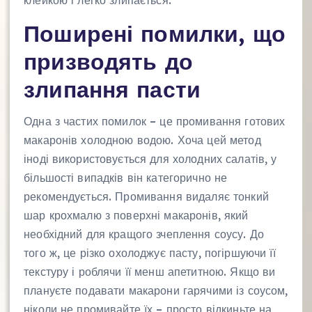
клейкою і легко злипається.
Поширені помилки, що
призводять до
злипання пасти
Одна з частих помилок – це промивання готових
макаронів холодною водою. Хоча цей метод
іноді використовується для холодних салатів, у
більшості випадків він категорично не
рекомендується. Промивання видаляє тонкий
шар крохмалю з поверхні макаронів, який
необхідний для кращого зчеплення соусу. До
того ж, це різко охолоджує пасту, погіршуючи її
текстуру і роблячи її менш апетитною. Якщо ви
плануєте подавати макарони гарячими із соусом,
ніколи не промивайте їх – просто відкиньте на