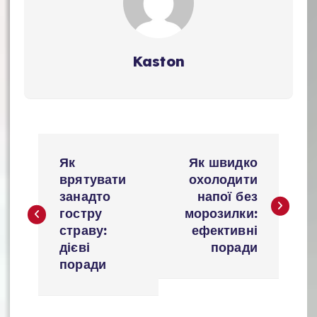
Kaston
Н
Як
Як швидко
а
врятувати
охолодити
занадто
напої без
в
гостру
морозилки:
і
страву:
ефективні
дієві
поради
г
поради
а