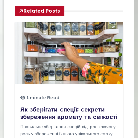
ц
і
Related Posts
я
з
а
п
и
с
і
1 minute Read
в
Як зберігати спеції: секрети
збереження аромату та свіжості
Правильне зберігання спецій відіграє ключову
роль у збереженні їхнього унікального смаку