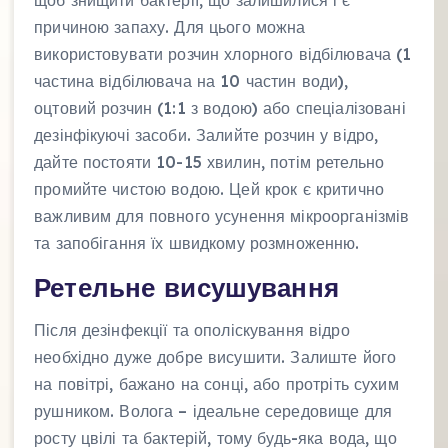
щоб знищити бактерії, що залишилися і є
причиною запаху. Для цього можна
використовувати розчин хлорного відбілювача (1
частина відбілювача на 10 частин води),
оцтовий розчин (1:1 з водою) або спеціалізовані
дезінфікуючі засоби. Залийте розчин у відро,
дайте постояти 10-15 хвилин, потім ретельно
промийте чистою водою. Цей крок є критично
важливим для повного усунення мікроорганізмів
та запобігання їх швидкому розмноженню.
Ретельне висушування
Після дезінфекції та ополіскування відро
необхідно дуже добре висушити. Залиште його
на повітрі, бажано на сонці, або протріть сухим
рушником. Волога – ідеальне середовище для
росту цвілі та бактерій, тому будь-яка вода, що