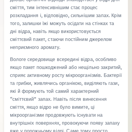
сміття, тим інтенсивнішим стає процес
розкладання і, відповідно, сильнішим запах. Крім
того, залишки їжі можуть осідати на стінках та
дні відра, навіть якщо використовується
сміттєвий пакет, стаючи постійним джерелом
неприємного аромату.
Вологе середовище всередині відра, особливо
якщо пакет пошкоджений або нещільно закритий,
сприяє активному росту мікроорганізмів. Бактерії
та грибки, живлячись органікою, виділяють гази,
які й формують той самий характерний
“сміттєвий” запах. Навіть після винесення
сміття, якщо відро не було вимите, ці
мікроорганізми продовжують існувати на
внутрішніх поверхнях, провокуючи появу запаху
вже у порожньому відрі. Саме тому просто