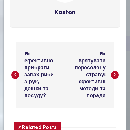
Kaston
Н
Як
Як
а
ефективно
врятувати
прибрати
пересолену
в
запах риби
страву:
і
з рук,
ефективні
дошки та
методи та
г
посуду?
поради
а
ц
і
Related Posts