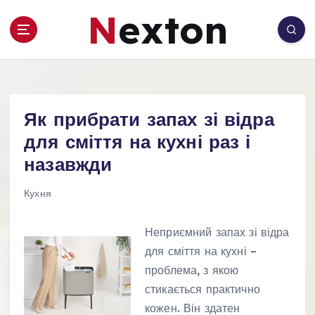
П
Nexton
е
р
е
й
т
и
Як прибрати запах зі відра
д
о
для сміття на кухні раз і
в
назавжди
м
і
Кухня
с
т
Неприємний запах зі відра
у
для сміття на кухні –
проблема, з якою
стикається практично
кожен. Він здатен