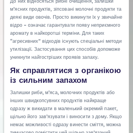
До них відносяться рибні очищення, залишки
м’ясних продуктів, зіпсовані молочні продукти та
деякі види овочів. Просто викинути їх у звичайне
відро – означає гарантувати появу неприємного
аромату в найкоротші терміни. Для таких
“агресивних” відходів існують спеціальні методи
утилізації. Застосування цих способів допоможе
уникнути найгостріших проявів запаху.
Як справлятися з органікою
із сильним запахом
Залишки риби, м’яса, молочних продуктів або
інших швидкопсувних продуктів найкраще
одразу ж викидати в маленький окремий пакет,
щільно його зав’язувати і виносити з дому. Якщо
немає можливості одразу винести сміття, можна
тимчасово помістити цей щільно зав’язаний