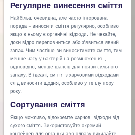
Регулярне винесення сміття
Найбільш очевидна, але часто ігнорована
порада – виносити сміття регулярно, особливо
якщо в ньому є органічні відходи. Не чекайте,
доки відро переповниться або з’явиться явний
запах. Чим частіше ви виноситимете сміття, тим
менше часу у бактерій на розмноження і,
відповідно, менше шансів для появи сильного
запаху. В ідеалі, сміття з харчовими відходами
слід виносити щодня, особливо у теплу пору
року.
Сортування сміття
Якщо можливо, відокремте харчові відходи від
сухого сміття. Використовуйте окремий
контейнер для органіки або одразу викидайте