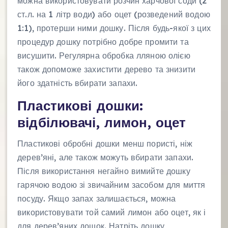
можна використовувати розчин харчової соди (2
ст.л. на 1 літр води) або оцет (розведений водою
1:1), протерши ними дошку. Після будь-якої з цих
процедур дошку потрібно добре промити та
висушити. Регулярна обробка лляною олією
також допоможе захистити дерево та знизити
його здатність вбирати запахи.
Пластикові дошки:
відбілювачі, лимон, оцет
Пластикові обробні дошки менш пористі, ніж
дерев’яні, але також можуть вбирати запахи.
Після використання негайно вимийте дошку
гарячою водою зі звичайним засобом для миття
посуду. Якщо запах залишається, можна
використовувати той самий лимон або оцет, як і
для дерев’яних дошок. Натріть дошку