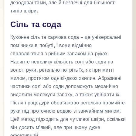
дезодорантами, але й безпечні для більшості
типів шкіри.
Сіль та сода
Кухонна сіль та харчова сода – це універсальні
помічники в побуті, і вони відмінно
справляються з рибним запахом на руках.
Насипте невелику кількість солі або соди на
вологі руки, ретельно потріть їх, як при митті
милом, протягом однієї-двох хвилин. Абразивні
частинки солі або соди допоможуть механічно
видалити молекули запаху, а також увібрати їх.
Після процедури обов’язково ретельно промийте
руки під проточною водою зі звичайним милом.
Цей метод підходить для чутливої шкіри, оскільки
він досить м’який, але при цьому дуже
ефективний.