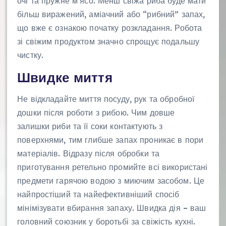
очі та пружне м’ясо. Менш свіжа риба буде мати
більш виражений, аміачний або “рибний” запах,
що вже є ознакою початку розкладання. Робота
зі свіжим продуктом значно спрощує подальшу
чистку.
Швидке миття
Не відкладайте миття посуду, рук та обробної
дошки після роботи з рибою. Чим довше
залишки риби та її соки контактують з
поверхнями, тим глибше запах проникає в пори
матеріалів. Відразу після обробки та
приготування ретельно промийте всі використані
предмети гарячою водою з миючим засобом. Це
найпростіший та найефективніший спосіб
мінімізувати вбирання запаху. Швидка дія – ваш
головний союзник у боротьбі за свіжість кухні.