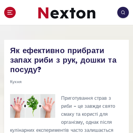
П
Nexton
е
р
е
й
т
и
Як ефективно прибрати
д
о
запах риби з рук, дошки та
в
посуду?
м
і
Кухня
с
т
Приготування страв з
у
риби – це завжди свято
смаку та користі для
організму, однак після
кулінарних експериментів часто залишається