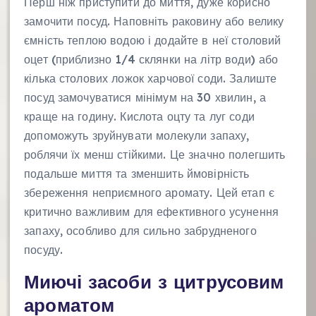
Перш ніж приступити до миття, дуже корисно
замочити посуд. Наповніть раковину або велику
ємність теплою водою і додайте в неї столовий
оцет (приблизно 1/4 склянки на літр води) або
кілька столових ложок харчової соди. Залиште
посуд замочуватися мінімум на 30 хвилин, а
краще на годину. Кислота оцту та луг соди
допоможуть зруйнувати молекули запаху,
роблячи їх менш стійкими. Це значно полегшить
подальше миття та зменшить ймовірність
збереження неприємного аромату. Цей етап є
критично важливим для ефективного усунення
запаху, особливо для сильно забрудненого
посуду.
Миючі засоби з цитрусовим
ароматом