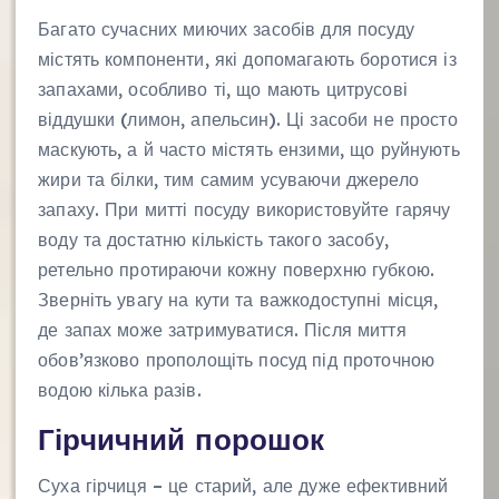
Багато сучасних миючих засобів для посуду
містять компоненти, які допомагають боротися із
запахами, особливо ті, що мають цитрусові
віддушки (лимон, апельсин). Ці засоби не просто
маскують, а й часто містять ензими, що руйнують
жири та білки, тим самим усуваючи джерело
запаху. При митті посуду використовуйте гарячу
воду та достатню кількість такого засобу,
ретельно протираючи кожну поверхню губкою.
Зверніть увагу на кути та важкодоступні місця,
де запах може затримуватися. Після миття
обов’язково прополощіть посуд під проточною
водою кілька разів.
Гірчичний порошок
Суха гірчиця – це старий, але дуже ефективний