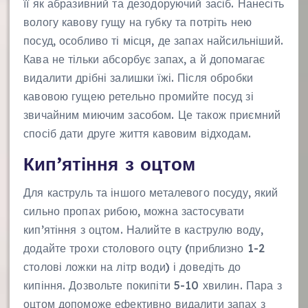
її як абразивний та дезодоруючий засіб. Нанесіть
вологу кавову гущу на губку та потріть нею
посуд, особливо ті місця, де запах найсильніший.
Кава не тільки абсорбує запах, а й допомагає
видалити дрібні залишки їжі. Після обробки
кавовою гущею ретельно промийте посуд зі
звичайним миючим засобом. Це також приємний
спосіб дати друге життя кавовим відходам.
Кип’ятіння з оцтом
Для каструль та іншого металевого посуду, який
сильно пропах рибою, можна застосувати
кип’ятіння з оцтом. Налийте в каструлю воду,
додайте трохи столового оцту (приблизно 1-2
столові ложки на літр води) і доведіть до
кипіння. Дозвольте покипіти 5-10 хвилин. Пара з
оцтом допоможе ефективно видалити запах з