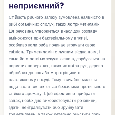
неприємний?
Стійкість рибного запаху зумовлена наявністю в
рибі органічних сполук, таких як триметиламін.
Ця речовина утворюється внаслідок розпаду
амінокислот при бактеріальному впливі,
особливо коли риба починає втрачати свою
свіжість. Триметиламін є лужним з’єднанням, і
саме його леткі молекули легко адсорбуються на
пористих поверхнях, таких як шкіра рук, дерево
обробних дошок або мікротріщини в
пластиковому посуді. Тому звичайне мило та
вода часто виявляються безсилими проти такого
стійкого аромату. Щоб ефективно прибрати
запах, необхідно використовувати речовини,
здатні нейтралізувати або зруйнувати
триметиламін, а також ретельно очистити пори