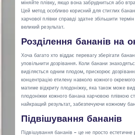
міняйте плівку, якщо вона забрудниться або втр
Цей метод особливо корисний для стиглих банані
харчової плівки справді здатне збільшити термін 
великий результат.
Розділення бананів на о
Хоча багато хто віддає перевагу зберігати банан
уповільнити дозрівання. Коли банани знаходяться
виділяється одним плодом, прискорює дозріванн
концентрацію етилену навколо кожного окремого
матиме відкриту плодоніжку, яка також може вид
плодоніжки кожного банана харчовою плівкою ст
найкращий результат, забезпечуючи кожному бана
Підвішування бананів
Підвішування бананів – це не просто естетичне 