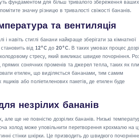
ануть фундаментом для більш тривалого збереження ваших
помітите значну різницю в тривалості свіжості бананів.
мпература та вентиляція
лі і навіть стиглі банани найкраще зберігати за кімнатної
 становить від 12°C до 20°C. В таких умовах процес дозр
 холодовому стресу, який викликає швидке почорніння. Роз
д прямих сонячних променів та джерел тепла, таких як пл
іювати етилен, що виділяється бананами, тим самим
х ящиків або поліетиленових пакетів, де етилен буде
для незрілих бананів
, але ще не повністю дозрілих бананів. Низькі температу
оча холод може уповільнити перетворення крохмалю на ц
тинні стінки шкірки. Це призводить до швидкого почорнінн