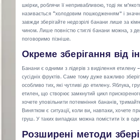
шкірки, роблячи її непривабливою, тоді як м’як
називається “холодовим пошкодженням” і значно 
завжди зберігайте недозрілі банани лише за кім
чином. Лише повністю стиглі банани можна, з д
поговоримо пізніше.
Окреме зберігання від і
Банани є одними з лідерів з виділення етилену –
сусідніх фруктів. Саме тому дуже важливо зберіг
особливо тих, які чутливі до етилену. Яблука, гр
етилен, що створює замкнутий цикл прискореного
хочете уповільнити потемніння бананів, тримайте
Винятком є ситуації, коли ви, навпаки, хочете п
груш. У таких випадках можна помістити їх в оди
Розширені методи збер