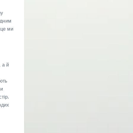
му
одним
 це ми
 а й
яють
ви
тір.
рдих