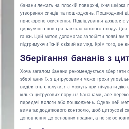
банани лежать на плоскій поверхні, їхня шкірка
утворення синців та пошкоджень. Пошкоджені д
прискорене окислення. Підвішування дозволяє у
циркуляцію повітря навколо кожного плоду. Для
гачки. Цей метод допомагає запобігти появі вм’
підтримуючи їхній свіжий вигляд. Крім того, це в
Зберігання бананів з ц
Хоча загалом банани рекомендується зберігати о
зберігання їх з цитрусовими може трохи уповіль
виділяють сполуки, які можуть пригнічувати дію
кілька цитрусових поруч із бананами, але перек
передачі вологи або пошкоджень. Однак цей мет
вимагає додаткового контролю, щоб цитрусові са
доповнення до основних правил, а не як основне