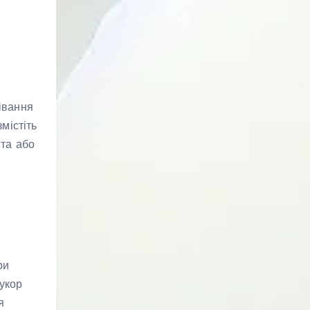
івання
містіть
ита або
ри
укор
я