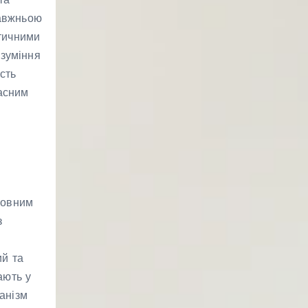
равжньою
етичними
озуміння
сть
асним
ловним
з
ий та
ають у
анізм