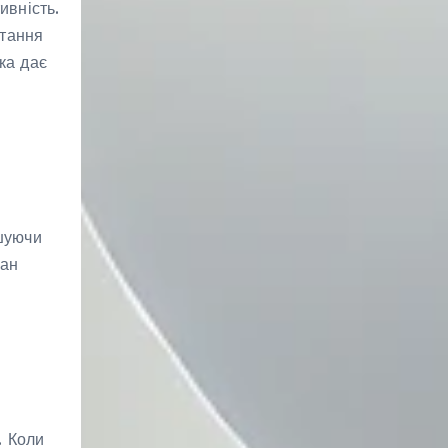
ивність.
стання
яка дає
ншуючи
нан
. Коли