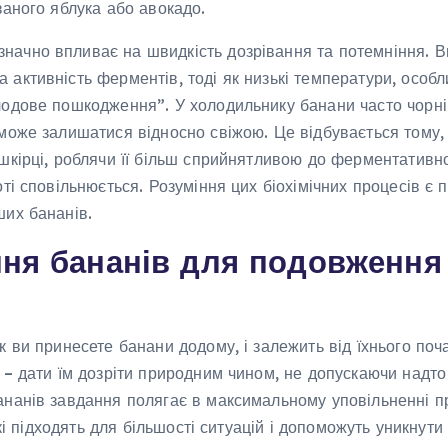
заного яблука або авокадо.
ачно впливає на швидкість дозрівання та потемніння. В
активність ферментів, тоді як низькі температури, особ
лодове пошкодження”. У холодильнику банани часто чорн
 може залишатися відносно свіжою. Це відбувається тому,
шкірці, роблячи її більш сприйнятливою до ферментативн
оті сповільнюється. Розуміння цих біохімічних процесів є
ших бананів.
ння бананів для подовження
к ви принесете банани додому, і залежить від їхнього поч
 – дати їм дозріти природним чином, не допускаючи надто
ананів завдання полягає в максимальному уповільненні п
які підходять для більшості ситуацій і допоможуть уникнути