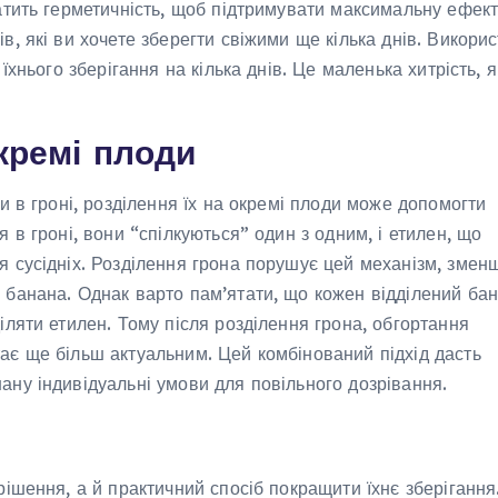
атить герметичність, щоб підтримувати максимальну ефект
в, які ви хочете зберегти свіжими ще кілька днів. Викори
їхнього зберігання на кілька днів. Це маленька хитрість, 
кремі плоди
и в гроні, розділення їх на окремі плоди може допомогти
 в гроні, вони “спілкуються” один з одним, і етилен, що
я сусідніх. Розділення грона порушує цей механізм, зме
 банана. Однак варто пам’ятати, що кожен відділений ба
іляти етилен. Тому після розділення грона, обгортання
ає ще більш актуальним. Цей комбінований підхід дасть
ну індивідуальні умови для повільного дозрівання.
рішення, а й практичний спосіб покращити їхнє зберігання