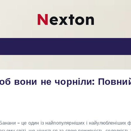
Nexton
щоб вони не чорніли: Повни
Банани – це один із найпопулярніших і найулюбленіших ф
всьому світі, що цінується за свою поживність, солодкість 