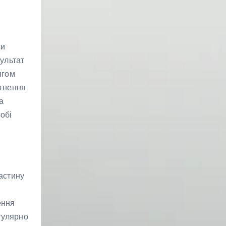
си
ультат
ягом
ягнення
а
обі
астину
ення
гулярно