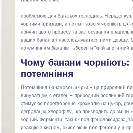
проблемою для багатьох господинь. Нерідко купл
чорними плямами, а потім і зовсім чорніють цілк
причин цього процесу та застосування правильн
ваших бананів і насолоджуватися ними довше. 
потемнінням бананів і зберегти їхній апетитний 
Чому банани чорніють: 
потемніння
Потемніння бананової шкірки – це природний про
винуватцем є етилен – природний рослинний горм
стимулює перетворення крохмалю на цукор, роб
деградацію хлорофілу, що призводить до зміни ко
чорний. Ферменти, такі як поліфенолоксидаза, т
реакцію з киснем, окислюючи поліфеноли у шкірц