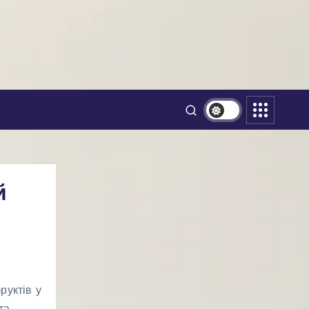
й
руктів у
та