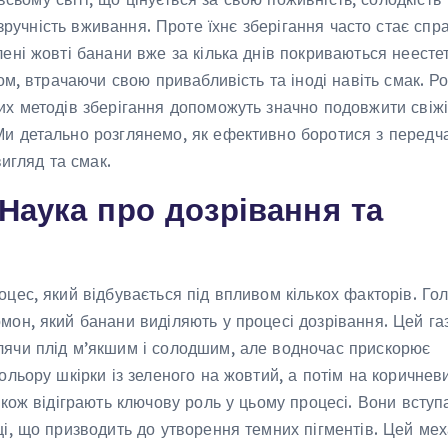
зручність вживання. Проте їхнє зберігання часто стає сп
ені жовті банани вже за кілька днів покриваються неест
ом, втрачаючи свою привабливість та іноді навіть смак. Р
их методів зберігання допоможуть значно подовжити свіжі
Ми детально розглянемо, як ефективно боротися з передч
вигляд та смак.
Наука про дозрівання та
цес, який відбувається під впливом кількох факторів. Го
он, який банани виділяють у процесі дозрівання. Цей га
лячи плід м’якшим і солодшим, але водночас прискорює
льору шкірки із зеленого на жовтий, а потім на коричнев
акож відіграють ключову роль у цьому процесі. Вони вступ
і, що призводить до утворення темних пігментів. Цей мех