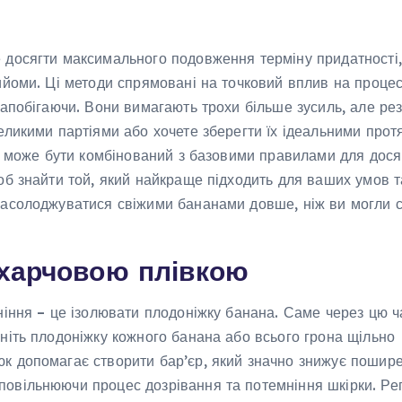
 досягти максимального подовження терміну придатності,
ийоми. Ці методи спрямовані на точковий вплив на проце
запобігаючи. Вони вимагають трохи більше зусиль, але рез
еликими партіями або хочете зберегти їх ідеальними прот
ів може бути комбінований з базовими правилами для дос
об знайти той, який найкраще підходить для ваших умов т
насолоджуватися свіжими бананами довше, ніж ви могли с
 харчовою плівкою
ніння – це ізолювати плодоніжку банана. Саме через цю ч
ніть плодоніжку кожного банана або всього грона щільно
к допомагає створити бар’єр, який значно знижує пошир
овільнюючи процес дозрівання та потемніння шкірки. Ре