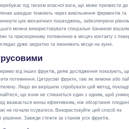
 перебуває під тиском власної ваги, що може призвести до
ілянки швидше темніють через вивільнення ферментів та
никнути цих механічних пошкоджень, забезпечуючи рівно
 цього можна використовувати спеціальні бананові вішалк
ятин та прискореному потемнінню в місцях контакту з пов
иглядає дуже акуратно та економить місце на кухні.
итрусовими
кремо від інших фруктів, деякі дослідження показують, щ
нити потемніння. Цитрусові фрукти, такі як лимони або ла
 етилену. Якщо ви вирішили спробувати цей метод, покладі
онайтеся, що вони не стикаються один з одним, щоб уникн
од вважається менш ефективним, ніж обгортання плодоніж
мі не почали псуватися. Використовуйте цей спосіб як
 рішення. Завжди стежте за станом усіх фруктів.