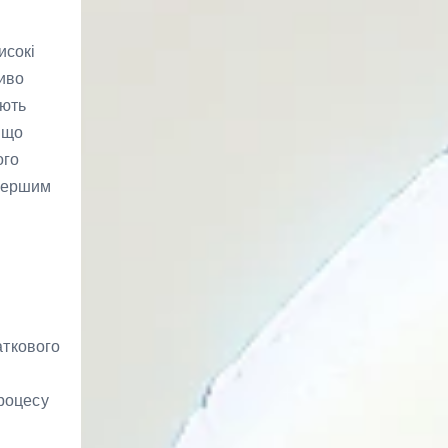
исокі
ливо
іють
 що
ого
 першим
аткового
роцесу