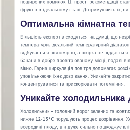
поширених помилок. Ці прості рекомендації ст
фруктів в ідеальному стані. Дотримуючись їх, ви 
Оптимальна кімнатна те
Більшість експертів сходяться на думці, що незрі
температури. Ідеальний температурний діапазон
відбувається рівномірно, а шкірка не піддається
банани в добре провітрюваному місці, подалі ві
вікно. Гарна циркуляція повітря допомагає розс
уповільнюючи їхнє дозрівання. Уникайте закрити
концентруватися та прискорювати потемніння.
Уникайте холодильника 
Холодильник – головний ворог зелених та жовтих
нижче 12-13°C порушують процес дозрівання. Х
всередині плоду, він дуже сильно пошкоджує клі