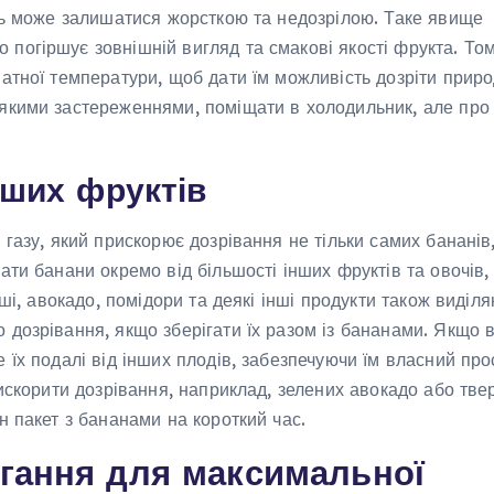
оть може залишатися жорсткою та недозрілою. Таке явище
погіршує зовнішній вигляд та смакові якості фрукта. То
натної температури, щоб дати їм можливість дозріти прир
еякими застереженнями, поміщати в холодильник, але про
нших фруктів
 газу, який прискорює дозрівання не тільки самих бананів,
ати банани окремо від більшості інших фруктів та овочів,
уші, авокадо, помідори та деякі інші продукти також виділ
 дозрівання, якщо зберігати їх разом із бананами. Якщо 
 їх подалі від інших плодів, забезпечуючи їм власний прос
рискорити дозрівання, наприклад, зелених авокадо або тве
н пакет з бананами на короткий час.
ігання для максимальної