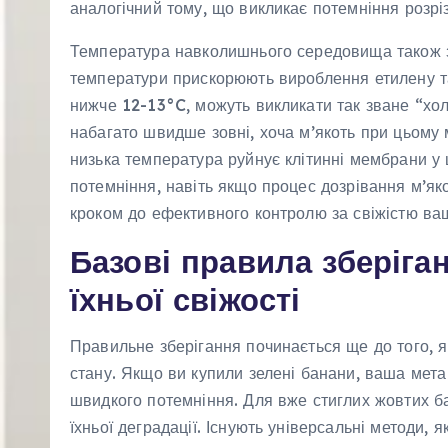
аналогічний тому, що викликає потемніння розрі
Температура навколишнього середовища також зн
температури прискорюють вироблення етилену та 
нижче 12-13°C, можуть викликати так зване “хо
набагато швидше зовні, хоча м’якоть при цьому
низька температура руйнує клітинні мембрани у 
потемніння, навіть якщо процес дозрівання м’як
кроком до ефективного контролю за свіжістю ва
Базові правила зберіга
їхньої свіжості
Правильне зберігання починається ще до того, я
стану. Якщо ви купили зелені банани, ваша мета
швидкого потемніння. Для вже стиглих жовтих б
їхньої деградації. Існують універсальні методи, 