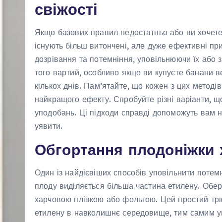
свіжості
Якщо базових правил недостатньо або ви хочете
існують більш витончені, але дуже ефективні пр
дозрівання та потемніння, уповільнюючи їх або 
того вартий, особливо якщо ви купуєте банани в
кількох днів. Пам’ятайте, що кожен з цих метод
найкращого ефекту. Спробуйте різні варіанти, щ
уподобань. Ці підходи справді допоможуть вам 
уявити.
Обгортання плодоніжки
Один із найдієвіших способів уповільнити потем
плоду виділяється більша частина етилену. Обер
харчовою плівкою або фольгою. Цей простий трю
етилену в навколишнє середовище, тим самим уп