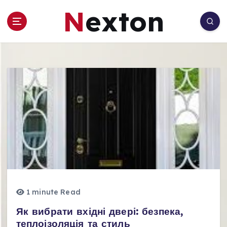
П
Nexton
е
р
е
й
т
и
д
о
в
м
і
с
т
у
1 minute Read
Як вибрати вхідні двері: безпека,
теплоізоляція та стиль