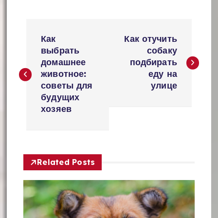
Н
Как
Как отучить
а
выбрать
собаку
домашнее
подбирать
в
животное:
еду на
и
советы для
улице
будущих
г
хозяев
а
ц
и
Related Posts
я
п