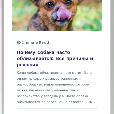
о
з
а
п
и
1 minute Read
с
Почему собака часто
облизывается: Все причины и
я
решения
м
Когда собака облизывается, это может быть
одним из самых распространенных и
разнообразных видов поведения, которое
может вызывать как умиление, так и
беспокойство у владельцев. Часто собака
облизывается по совершенно естественным…