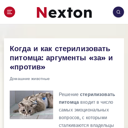
П
Nexton
е
р
е
й
т
и
Когда и как стерилизовать
к
с
питомца: аргументы «за» и
о
«против»
д
е
Домашние животные
р
ж
Решение
стерилизовать
и
м
питомца
входит в число
о
самых эмоциональных
м
вопросов, с которыми
у
сталкиваются владельцы