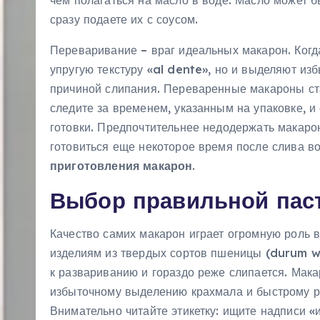
чем полагаться на масло в воде. Масло может 
сразу подаете их с соусом.
Переваривание – враг идеальных макарон. Когд
упругую текстуру «al dente», но и выделяют из
причиной слипания. Переваренные макароны ста
следите за временем, указанным на упаковке, и
готовки. Предпочтительнее недодержать макарон
готовиться еще некоторое время после слива во
приготовления макарон
.
Выбор правильной пас
Качество самих макарон играет огромную роль 
изделиям из твердых сортов пшеницы (durum wh
к развариванию и гораздо реже слипается. Мака
избыточному выделению крахмала и быстрому р
Внимательно читайте этикетку: ищите надписи «