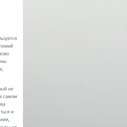
льзуется
тонкий
езко
оны
м,
рый не
на самом
ива
ться и
нии,