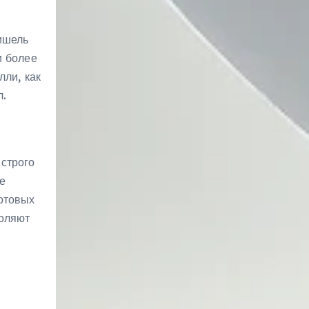
ишель
и более
лли, как
л.
строго
е
отовых
воляют