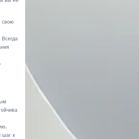
ли вы не
т свою
 Всегда
ания
о
ным
тойчива
ию.
 шаг к