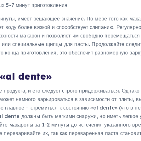
х 5-7 минут приготовления.
инуты, имеет решающее значение. По мере того как мак
ет воду более вязкой и способствует слипанию. Регулярн
рхности макарон и позволяет им свободно перемещаться
у или специальные щипцы для пасты. Продолжайте следит
о конца приготовления, это обеспечит равномерную варк
 «al dente»
 продукта, и его следует строго придерживаться. Однако
 может немного варьироваться в зависимости от плиты, в
 главное – стремиться к состоянию «al dente» (что в п
 al dente должны быть мягкими снаружи, но иметь легкое 
йте макароны за 1-2 минуты до истечения указанного вр
 переваривайте их, так как переваренная паста станови