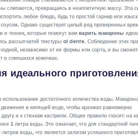
ны слипаются, превращаясь в неаппетитную массу. Эта с
испортить любое блюдо, будь то простой гарнир или изыс
с соусом. Однако существует целый ряд проверенных вре
в и техник, которые помогут вам
варить макароны
идеал
ясь рассыпчатой текстуры al dente. Соблюдение этих пр
осходной, независимо от ее формы или сорта, и вы сможет
т о слипшихся комочках.
я идеального приготовлени
о использование достаточного количества воды. Макарон
 движения в кипящей воде, чтобы крахмал равномерно
 другу и к стенкам кастрюли. Общее правило гласит: на 
нее 1 литра воды. Это означает, что для стандартной пач
литров воды, что является залогом успешного приготовл