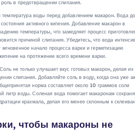
ю роль в предотвращении слипания.
 температура воды перед добавлением макарон. Вода д
в состояния активного кипения. Добавление макарон в
падению температуры, что замедляет процесс приготовле
овится причиной слипания. Убедитесь, что вода интенси
ит мгновенное начало процесса варки и герметизацию
кипение на протяжении всего времени варки.
оль не только улучшает вкус готовых макарон, делая их
ении слипания. Добавляйте соль в воду, когда она уже а
 Общепринятая норма составляет около 10 граммов соли
дый литр воды. Соленая вода помогает макаронам сохраня
идратации крахмала, делая его менее склонным к склеива
ки, чтобы макароны не