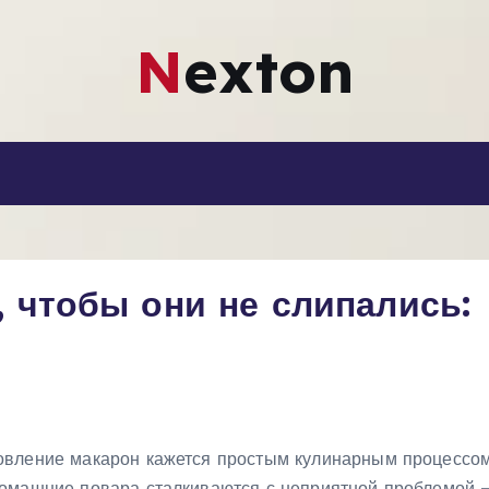
Nexton
 чтобы они не слипались:
овление макарон кажется простым кулинарным процессом
домашние повара сталкиваются с неприятной проблемой 