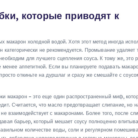
ки, которые приводят к
х макарон холодной водой. Хотя этот метод иногда испо
н категорически не рекомендуется. Промывание удаляет 
необходим для лучшего сцепления соуса. К тому же, это р
ее менее аппетитной. Если вы планируете подавать макар
просто откиньте на дуршлаг и сразу же смешайте с соусо
рки макарон – это еще один распространенный миф, кото
дит. Считается, что масло предотвращает слипание, но 
 не взаимодействует с макаронами. Более того, после сл
давая барьер, который мешает соусу полноценно впитыва
правильном количестве воды, соли и регулярном помешива