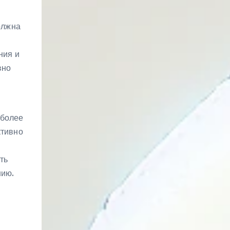
олжна
ния и
вно
 более
ктивно
ть
нию.