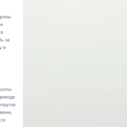
ароны
ое
 в
ь за
у и
ысоты
ереводе
упругое
емени,
тся