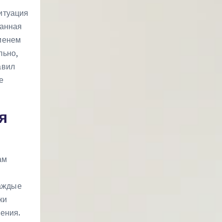
итуация
канная
менем
ьно,
авил
е
я
ам
каждые
ки
ения.