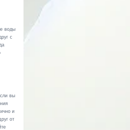
ше воды
друг с
да
о
Если вы
ения
гично и
руг от
йте