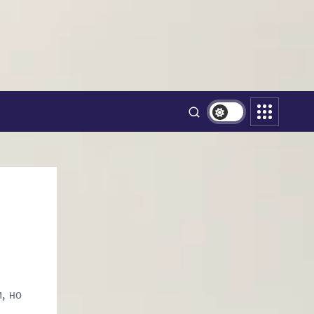
, но
–