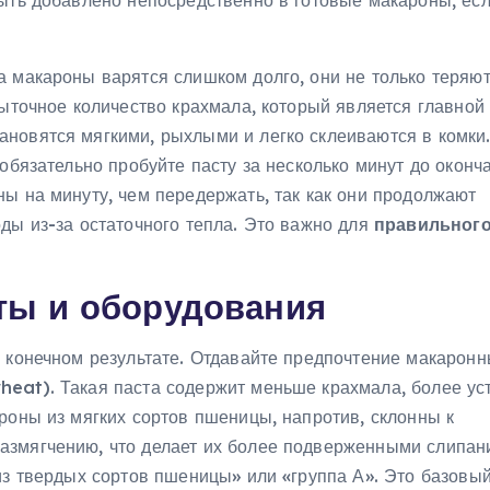
быть добавлено непосредственно в готовые макароны, ес
а макароны варятся слишком долго, они не только теряю
быточное количество крахмала, который является главной
новятся мягкими, рыхлыми и легко склеиваются в комки.
 обязательно пробуйте пасту за несколько минут до оконч
ы на минуту, чем передержать, так как они продолжают
ды из-за остаточного тепла. Это важно для
правильног
ты и оборудования
в конечном результате. Отдавайте предпочтение макарон
eat). Такая паста содержит меньше крахмала, более ус
роны из мягких сортов пшеницы, напротив, склонны к
азмягчению, что делает их более подверженными слипан
из твердых сортов пшеницы» или «группа А». Это базовый