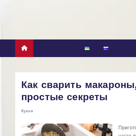
П
е
р
е
й
т
Категории
и
к
с
о
Как сварить макароны,
д
простые секреты
е
р
ж
Кухня
и
м
Пригот
о
часто 