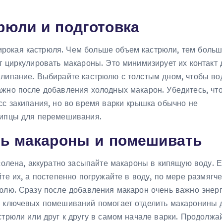
рюли и подготовка
рокая кастрюля. Чем больше объем кастрюли, тем боль
т циркулировать макароны. Это минимизирует их контакт 
илипание. Выбирайте кастрюлю с толстым дном, чтобы во
ажно после добавления холодных макарон. Убедитесь, чт
сс закипания, но во время варки крышка обычно не
щипцы для перемешивания.
ть макароны и помешивать
осолена, аккуратно засыпайте макароны в кипящую воду. 
те их, а постепенно погружайте в воду, по мере размягч
рюлю. Сразу после добавления макарон очень важно энер
з ключевых помешиваний помогает отделить макаронины д
стрюли или друг к другу в самом начале варки. Продолжа