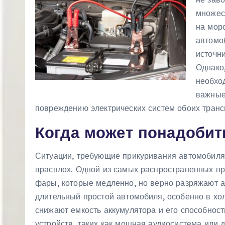
м
множес
у
на мор
автомо
источни
Однако
необхо
важные
повреждению электрических систем обоих транс
Когда может понадобит
Ситуации, требующие прикуривания автомобиля,
врасплох. Одной из самых распространенных пр
фары, которые медленно, но верно разряжают а
длительный простой автомобиля, особенно в хол
снижают емкость аккумулятора и его способнос
устройств, таких как мощная аудиосистема или