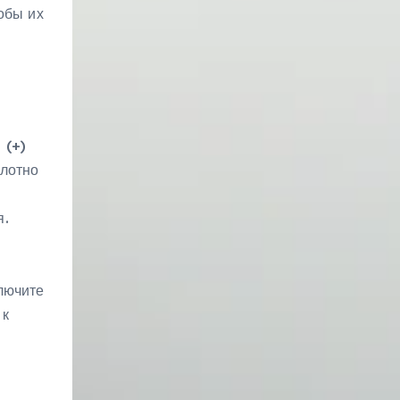
обы их
и
 (+)
плотно
я.
лючите
 к