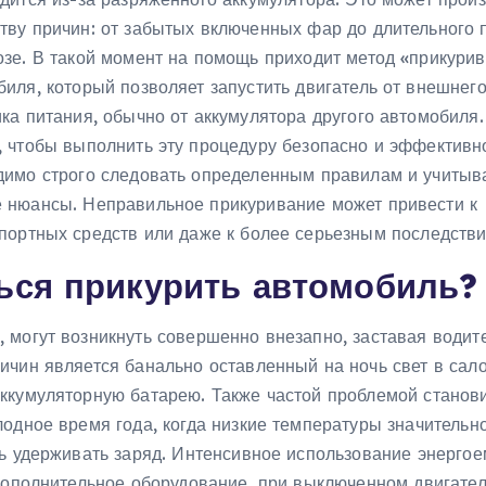
тву причин: от забытых включенных фар до длительного 
озе. В такой момент на помощь приходит метод «прикури
биля, который позволяет запустить двигатель от внешнег
ка питания, обычно от аккумулятора другого автомобиля.
, чтобы выполнить эту процедуру безопасно и эффективн
димо строго следовать определенным правилам и учитыв
 нюансы. Неправильное прикуривание может привести к
портных средств или даже к более серьезным последстви
ься прикурить автомобиль?
 могут возникнуть совершенно внезапно, заставая водит
ичин является банально оставленный на ночь свет в сал
ккумуляторную батарею. Также частой проблемой станов
одное время года, когда низкие температуры значительн
ть удерживать заряд. Интенсивное использование энергое
 дополнительное оборудование, при выключенном двигате