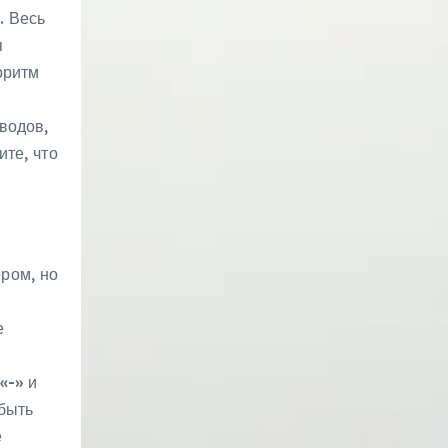
. Весь
я
оритм
водов,
те, что
ром, но
е
«-» и
быть
е