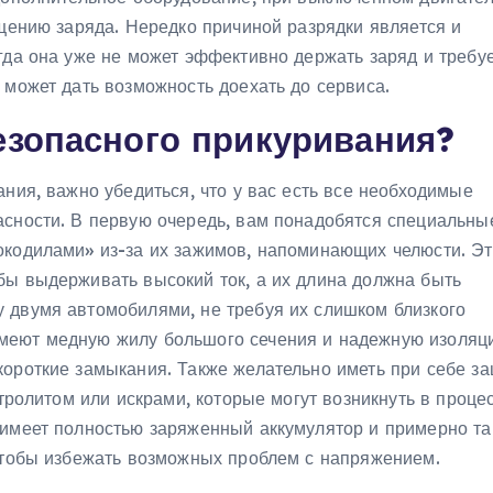
ощению заряда. Нередко причиной разрядки является и
гда она уже не может эффективно держать заряд и требу
 может дать возможность доехать до сервиса.
езопасного прикуривания?
ания, важно убедиться, что у вас есть все необходимые
асности. В первую очередь, вам понадобятся специальны
окодилами» из-за их зажимов, напоминающих челюсти. Э
бы выдерживать высокий ток, а их длина должна быть
 двумя автомобилями, не требуя их слишком близкого
меют медную жилу большого сечения и надежную изоляци
короткие замыкания. Также желательно иметь при себе з
ктролитом или искрами, которые могут возникнуть в проце
 имеет полностью заряженный аккумулятор и примерно т
 чтобы избежать возможных проблем с напряжением.