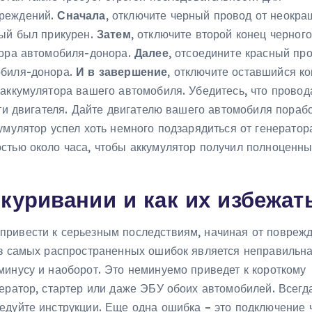
вреждений.
Сначала
, отключите черный провод от неокр
рый был прикурен.
Затем
, отключите второй конец черного
тора автомобиля-донора.
Далее
, отсоедините красный пр
обиля-донора.
И в завершение
, отключите оставшийся к
аккумулятора вашего автомобиля. Убедитесь, что провод
сти двигателя. Дайте двигателю вашего автомобиля пораб
умулятор успел хоть немного подзарядиться от генератор
стью около часа, чтобы аккумулятор получил полноценны
куривании и как их избежат
привести к серьезным последствиям, начиная от повреж
из самых распространенных ошибок является неправильн
минусу и наоборот. Это неминуемо приведет к короткому
ератор, стартер или даже ЭБУ обоих автомобилей. Всегд
едуйте инструкции. Еще одна ошибка – это подключение 