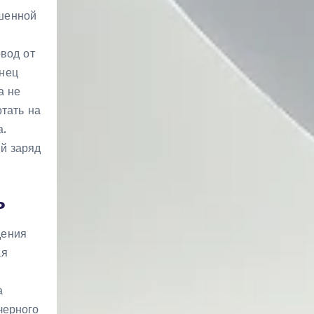
ашенной
овод от
онец
а не
отать на
а.
й заряд
ь
дения
ая
а
черного