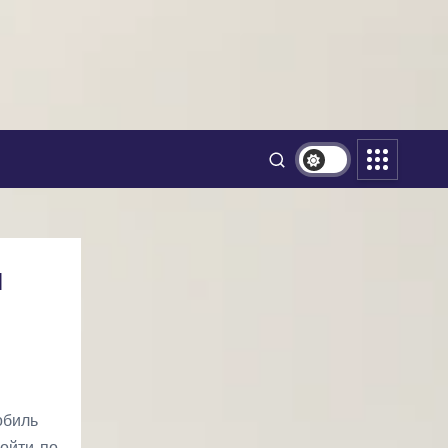
я
обиль
ойти по