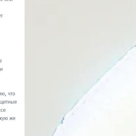
ет
е
ти
ю, что
ащитные
ссе
акую же