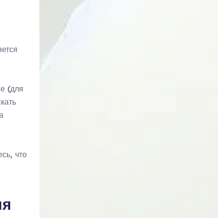
яется
е (для
скать
а
сь, что
ля