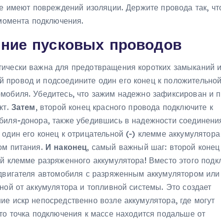
не имеют повреждений изоляции. Держите провода так, чт
 момента подключения.
ение пусковых проводов
тически важна для предотвращения коротких замыканий 
й провод и подсоедините один его конец к положительной
мобиля. Убедитесь, что зажим надежно зафиксирован и 
кт.
Затем
, второй конец красного провода подключите к
биля-донора, также убедившись в надежности соединени
 один его конец к отрицательной (-) клемме аккумулятора
ом питания.
И наконец
, самый важный шаг: второй конец
ой клемме разряженного аккумулятора! Вместо этого подк
 двигателя автомобиля с разряженным аккумулятором или
ной от аккумулятора и топливной системы. Это создает
е искр непосредственно возле аккумулятора, где могут
то точка подключения к массе находится подальше от