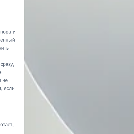
онора и
женный
чить
сразу,
е
и не
, если
отает,