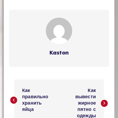
Kaston
Н
Как
Как
а
правильно
вывести
хранить
жирное
в
яйца
пятно с
и
одежды