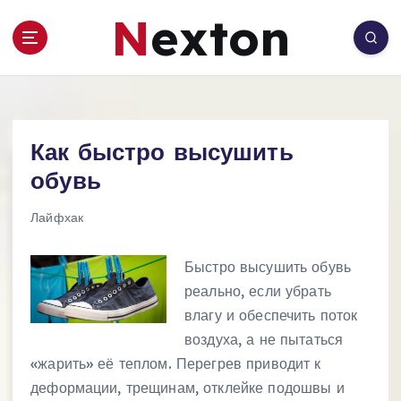
П
Nexton
е
р
е
й
т
и
Как быстро высушить
к
с
обувь
о
д
Лайфхак
е
р
Быстро высушить обувь
ж
реально, если убрать
и
влагу и обеспечить поток
м
о
воздуха, а не пытаться
м
«жарить» её теплом. Перегрев приводит к
у
деформации, трещинам, отклейке подошвы и