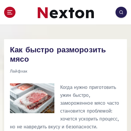
П
Nexton
е
р
е
й
т
и
Как быстро разморозить
к
с
мясо
о
д
Лайфхак
е
р
Когда нужно приготовить
ж
ужин быстро,
и
замороженное мясо часто
м
о
становится проблемой:
м
хочется ускорить процесс,
у
но не навредить вкусу и безопасности.