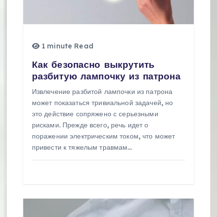
о
з
а
1 minute Read
п
Как безопасно выкрутить
разбитую лампочку из патрона
и
Извлечение разбитой лампочки из патрона
с
может показаться тривиальной задачей, но
это действие сопряжено с серьезными
я
рисками. Прежде всего, речь идет о
м
поражении электрическим током, что может
привести к тяжелым травмам…