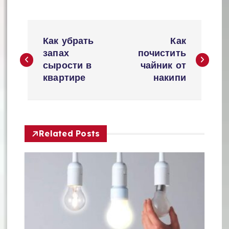
Н
Как убрать
Как
а
запах
почистить
сырости в
чайник от
в
квартире
накипи
и
г
а
Related Posts
ц
и
я
п