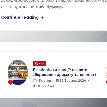
домашньою роботою. В обох випадках грамотна організа
простору в квартирі або будинку…
Continue reading
Кухня
Як зберігати спеції: секрети
збереження аромату та свіжості
Kaston
26 Травня, 2026
3
108 views