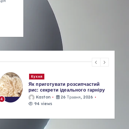
ція
Кухня
Як приготувати розсипчастий
рис: секрети ідеального гарніру
Kaston
26 Травня, 2026
4
5
94 views