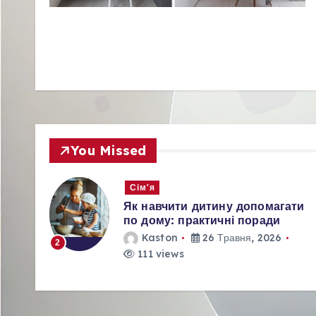
You Missed
Сім'я
а
Як навчити дитину допомагати
ров’я
по дому: практичні поради
Kaston
26 Травня, 2026
2
111 views