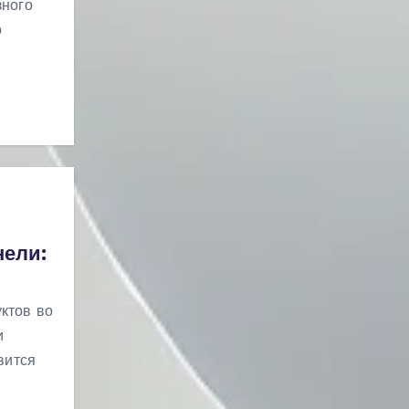
зного
о
нели:
ктов во
и
вится