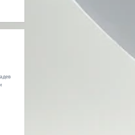
ладев
и