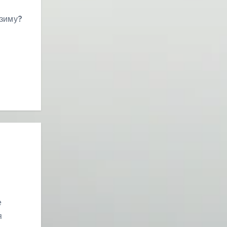
 зиму?
е
я