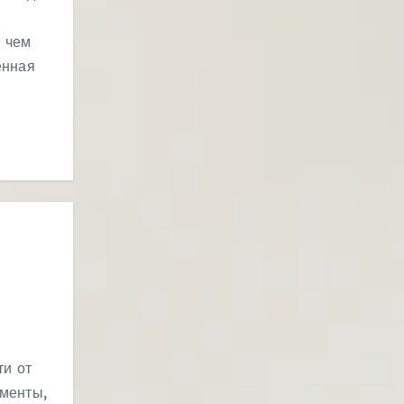
, чем
енная
ти от
менты,