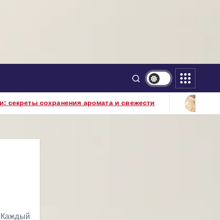
мата и свежести
Как приготовить рассыпчатый р
 Каждый