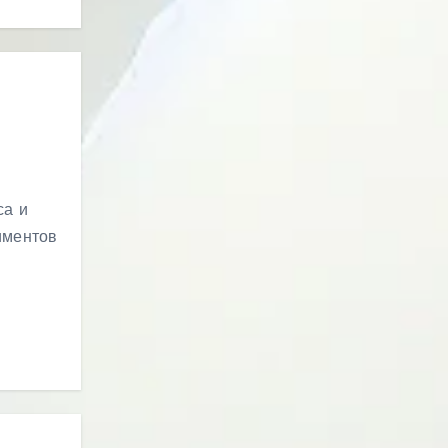
са и
иментов