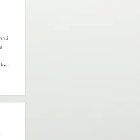
свой
е
ть,…
а