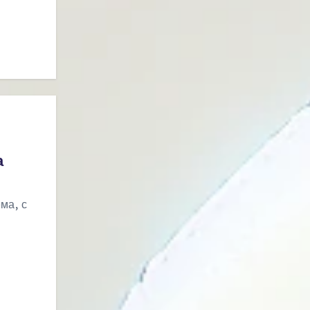
а
ма, с